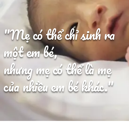
"Mẹ có thể chỉ sinh ra
một em bé,
nhưng mẹ có thể là mẹ
của nhiều em bé khác."