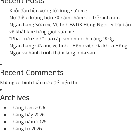
Recent Posts
Khởi đầu bền vững từ dòng sữa mẹ
Nữ điều dưỡng hơn 30 năm chăm sóc trẻ sinh non
Ngân hàng Sữa mẹ Vệ tinh BVĐK Hồng Ngọc: 5 lớp bảo
vệ khắt khe từng giọt sữa mẹ
“Phao cứu sinh” của cặp sinh non chỉ nặng 900g
Ngân hàng sữa mẹ vệ tinh – Bệnh viện Đa khoa Hồng
Ngọc và hành trình thầm lặng phía sau
Recent Comments
Không có bình luận nào để hiển thị.
Archives
Tháng tám 2026
Tháng bảy 2026
Tháng năm 2026
Tháng tư 2026