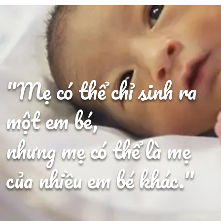
"Mẹ có thể chỉ sinh ra
một em bé,
nhưng mẹ có thể là mẹ
của nhiều em bé khác."