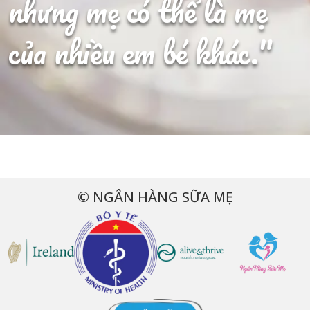
nhưng mẹ có thể là mẹ
của nhiều em bé khác."
© NGÂN HÀNG SỮA MẸ