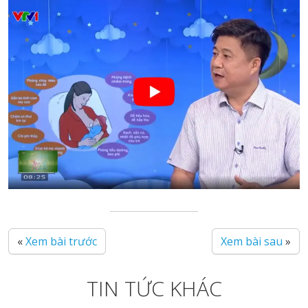
«
Xem bài trước
Xem bài sau
»
TIN TỨC KHÁC